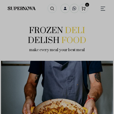
0
FROZEN
DELI
DELISH
FOOD
make every meal your best meal