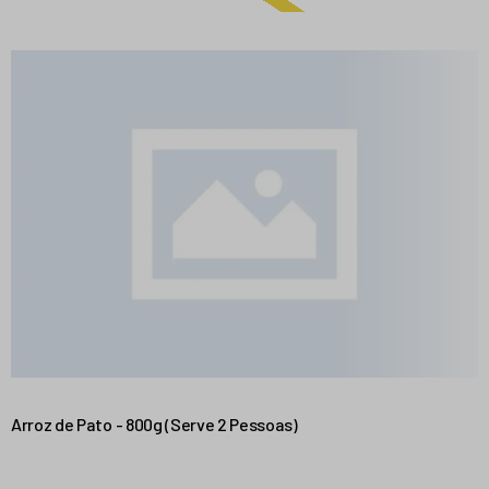
Arroz de Pato - 800g (Serve 2 Pessoas)
G
7