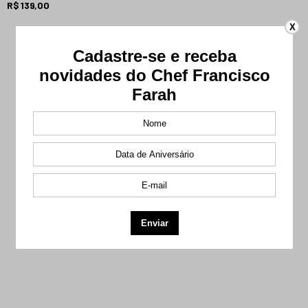
R$ 139,00
R
X